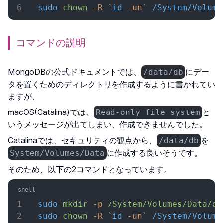
sudo
 chown
 -R
 `
id
 -un
`
 /System/Volume
コマンドの説明
MongoDBの公式ドキュメントでは、
にデー
/data/db
タを置くためのディレクトリを作成するように書かれてい
ますが、
macOS(Catalina)では、
と
Read-only file system
いうメッセージが出てしまい、作成できませんでした。
Catalinaでは、セキュリティの観点から、
を
/data/db
に作成する良いそうです。
System/Volumes/Data
そのため、以下の2コマンドとなっています。
sudo
 mkdir
 -p
 /System/Volumes/Data/da
sudo
 chown
 -R
 `
id
 -un
`
 /System/Volume