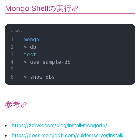
Mongo Shellの実行
mongo
> db
test
> use sample-db
> show dbs
参考
https://zellwk.com/blog/install-mongodb/
https://docs.mongodb.com/guides/server/install/