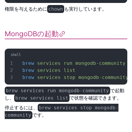
権限を与えるために
も実行しています。
chown
MongoDBの起動
brew
 services
 run
 mongodb-community
brew
 services
 list
brew
 services
 stop
 mongodb-community
で起動
brew services run mongodb-community
し、
で状態を確認できます。
brew services list
停止するには、
brew services stop mongodb-
です。
community