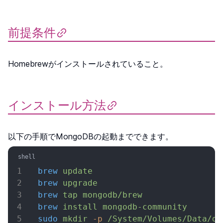
前提条件
Homebrewがインストールされていること。
インストール方法
以下の手順でMongoDBの起動までできます。
brew
 update
brew
 upgrade
brew
 tap
 mongodb/brew
brew
 install
 mongodb-community
sudo
 mkdir
 -p
 /System/Volumes/Data/da