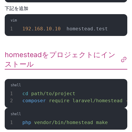
下記を追加
192
.
168
.
10
.
10
  homestead.test
homesteadをプロジェクトにイン
ストール
cd
 path/to/project
composer
 require
 laravel/homestead
 --
php
 vendor/bin/homestead
 make