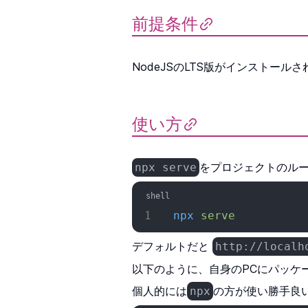
前提条件
NodeJSのLTS版がインストール
使い方
をプロジェクトのル
npx serve
npx
 serve
デフォルトだと
http://localh
以下のように、自身のPCにパッケ
個人的には
の方が使い勝手良
npx