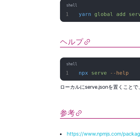
yarn
 global
 add
 ser
ヘルプ
npx
 serve
 --help
ローカルにserve.jsonを置く
参考
https://www.npmjs.com/packag