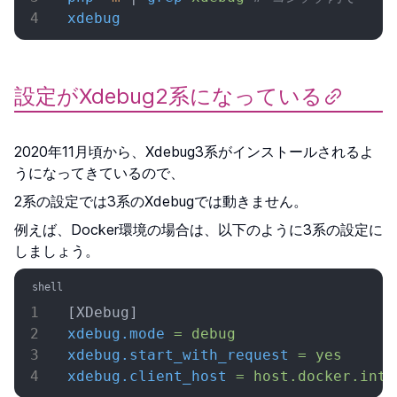
xdebug
設定がXdebug2系になっている
2020年11月頃から、Xdebug3系がインストールされるよ
うになってきているので、
2系の設定では3系のXdebugでは動きません。
例えば、Docker環境の場合は、以下のように3系の設定に
しましょう。
[XDebug]
xdebug.mode
 =
 debug
xdebug.start_with_request
 =
 yes
xdebug.client_host
 =
 host.docker.inte