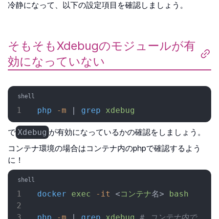
冷静になって、以下の設定項目を確認しましょう。
そもそもXdebugのモジュールが有
効になっていない
php
 -m
 | 
grep
 xdebug
で
が有効になっているかの確認をしましょう。
Xdebug
コンテナ環境の場合はコンテナ内のphpで確認するよう
に！
docker
 exec
 -it
 <
コンテナ
名> 
bash
php
 -m
 | 
grep
 xdebug
 # コンテナ内で