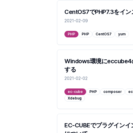
CentOS7でPHP7.3を
2021-02-09
PHP
PHP
CentOS7
yum
Windows環境にeccu
する
2021-02-02
ec-cube
PHP
composer
ec
Xdebug
EC-CUBEでプラグイン