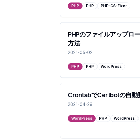
PHP
PHP
PHP-CS-Fixer
PHPのファイルアップロ
方法
2021-05-02
PHP
PHP
WordPress
CrontabでCertbotの
2021-04-29
WordPress
PHP
WordPress