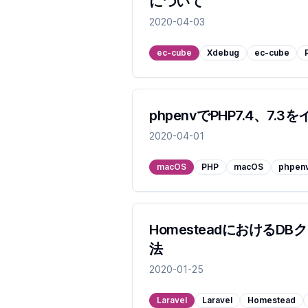
について
2020-04-03
ec-cube
Xdebug
ec-cube
phpenvでPHP7.4、7.
2020-04-01
macOS
PHP
macOS
phpen
HomesteadにおけるD
法
2020-01-25
Laravel
Laravel
Homestead