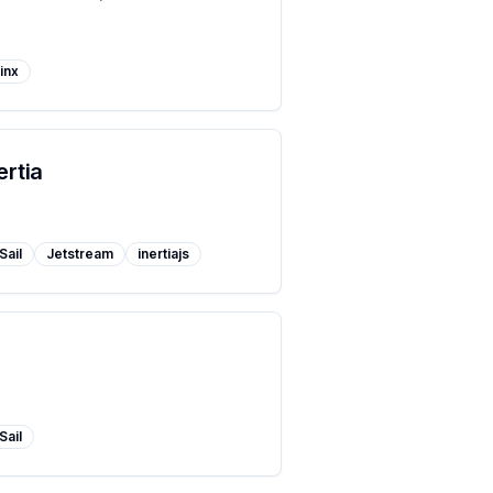
inx
ertia
Sail
Jetstream
inertiajs
Sail